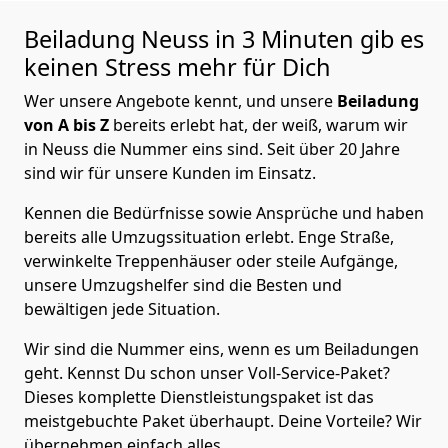
Beiladung
Neuss in 3 Minuten gib es
keinen Stress mehr für Dich
Wer unsere Angebote kennt, und unsere
Beiladung
von A bis Z
bereits erlebt hat, der weiß, warum wir
in Neuss die Nummer eins sind. Seit über 20 Jahre
sind wir für unsere Kunden im Einsatz.
Kennen die Bedürfnisse sowie Ansprüche und haben
bereits alle Umzugssituation erlebt. Enge Straße,
verwinkelte Treppenhäuser oder steile Aufgänge,
unsere Umzugshelfer sind die Besten und
bewältigen jede Situation.
Wir sind die Nummer eins, wenn es um Beiladungen
geht. Kennst Du schon unser Voll-Service-Paket?
Dieses komplette Dienstleistungspaket ist das
meistgebuchte Paket überhaupt. Deine Vorteile? Wir
übernehmen einfach alles.