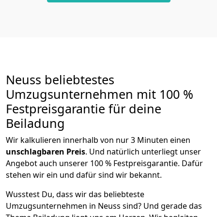
Neuss beliebtestes
Umzugsunternehmen mit 100 %
Festpreisgarantie für deine
Beiladung
Wir kalkulieren innerhalb von nur 3 Minuten einen
unschlagbaren Preis
. Und natürlich unterliegt unser
Angebot auch unserer 100 % Festpreisgarantie. Dafür
stehen wir ein und dafür sind wir bekannt.
Wusstest Du, dass wir das beliebteste
Umzugsunternehmen in Neuss sind? Und gerade das