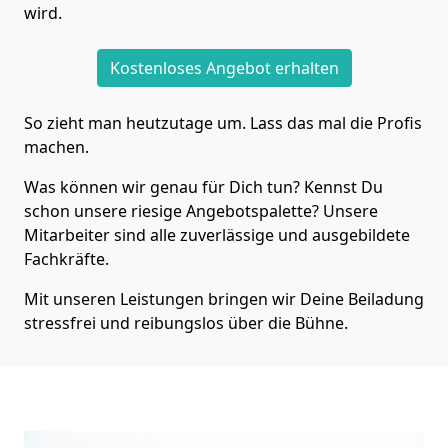
wird.
Kostenloses Angebot erhalten
So zieht man heutzutage um. Lass das mal die Profis
machen.
Was können wir genau für Dich tun? Kennst Du
schon unsere riesige Angebotspalette? Unsere
Mitarbeiter sind alle zuverlässige und ausgebildete
Fachkräfte.
Mit unseren Leistungen bringen wir Deine Beiladung
stressfrei und reibungslos über die Bühne.