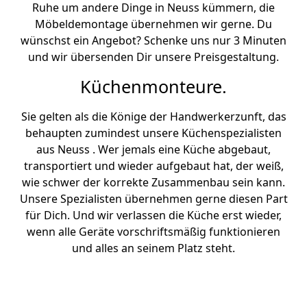
Ruhe um andere Dinge in Neuss kümmern, die
Möbeldemontage übernehmen wir gerne. Du
wünschst ein Angebot? Schenke uns nur 3 Minuten
und wir übersenden Dir unsere Preisgestaltung.
Küchenmonteure.
Sie gelten als die Könige der Handwerkerzunft, das
behaupten zumindest unsere Küchenspezialisten
aus Neuss . Wer jemals eine Küche abgebaut,
transportiert und wieder aufgebaut hat, der weiß,
wie schwer der korrekte Zusammenbau sein kann.
Unsere Spezialisten übernehmen gerne diesen Part
für Dich. Und wir verlassen die Küche erst wieder,
wenn alle Geräte vorschriftsmäßig funktionieren
und alles an seinem Platz steht.