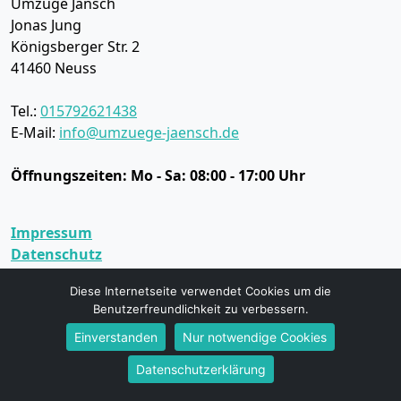
Umzüge Jänsch
Jonas Jung
Königsberger Str. 2
41460
Neuss
Tel.:
015792621438
E-Mail:
info@umzuege-jaensch.de
Öffnungszeiten:
Mo - Sa: 08:00 - 17:00 Uhr
Impressum
Datenschutz
Diese Internetseite verwendet Cookies um die
Umzugsservice
Benutzerfreundlichkeit zu verbessern.
Umzugsservice Neuss
Einverstanden
Nur notwendige Cookies
Büroumzug Neuss
Datenschutzerklärung
Fernumzug Neuss
Firmenumzug Neuss