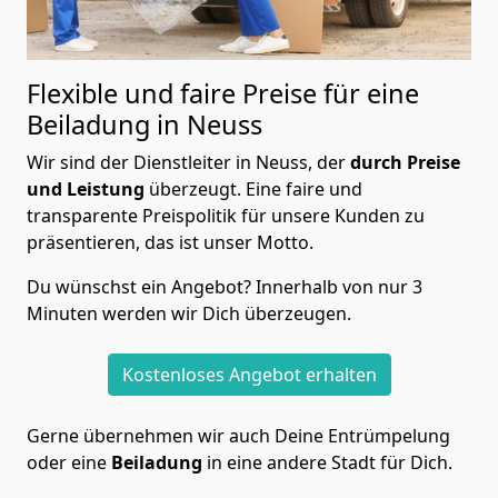
Flexible und faire Preise für eine
Beiladung in Neuss
Wir sind der Dienstleiter in Neuss, der
durch Preise
und Leistung
überzeugt. Eine faire und
transparente Preispolitik für unsere Kunden zu
präsentieren, das ist unser Motto.
Du wünschst ein Angebot? Innerhalb von nur 3
Minuten werden wir Dich überzeugen.
Kostenloses Angebot erhalten
Gerne übernehmen wir auch Deine Entrümpelung
oder eine
Beiladung
in eine andere Stadt für Dich.