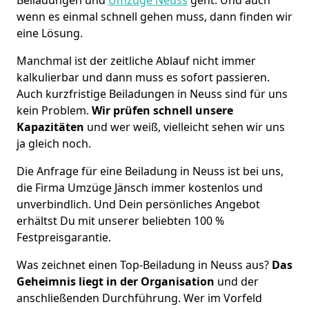
wenn es einmal schnell gehen muss, dann finden wir
eine Lösung.
Manchmal ist der zeitliche Ablauf nicht immer
kalkulierbar und dann muss es sofort passieren.
Auch kurzfristige Beiladungen in Neuss sind für uns
kein Problem.
Wir prüfen schnell unsere
Kapazitäten
und wer weiß, vielleicht sehen wir uns
ja gleich noch.
Die Anfrage für eine Beiladung in Neuss ist bei uns,
die Firma Umzüge Jänsch immer kostenlos und
unverbindlich. Und Dein persönliches Angebot
erhältst Du mit unserer beliebten 100 %
Festpreisgarantie.
Was zeichnet einen Top-Beiladung in Neuss aus?
Das
Geheimnis liegt in der Organisation
und der
anschließenden Durchführung. Wer im Vorfeld