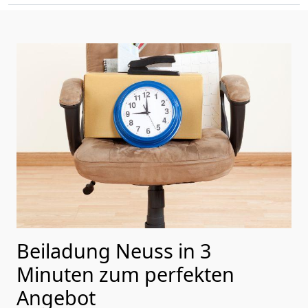
Beiladung Neuss in 3
Minuten zum perfekten
Angebot