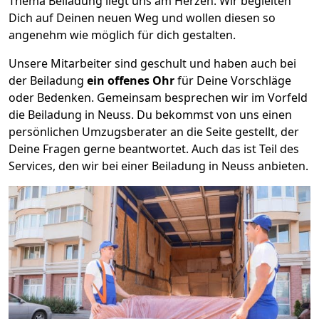
Thema Beiladung liegt uns am Herzen. Wir begleiten
Dich auf Deinen neuen Weg und wollen diesen so
angenehm wie möglich für dich gestalten.
Unsere Mitarbeiter sind geschult und haben auch bei
der Beiladung
ein offenes Ohr
für Deine Vorschläge
oder Bedenken. Gemeinsam besprechen wir im Vorfeld
die Beiladung in Neuss. Du bekommst von uns einen
persönlichen Umzugsberater an die Seite gestellt, der
Deine Fragen gerne beantwortet. Auch das ist Teil des
Services, den wir bei einer Beiladung in Neuss anbieten.