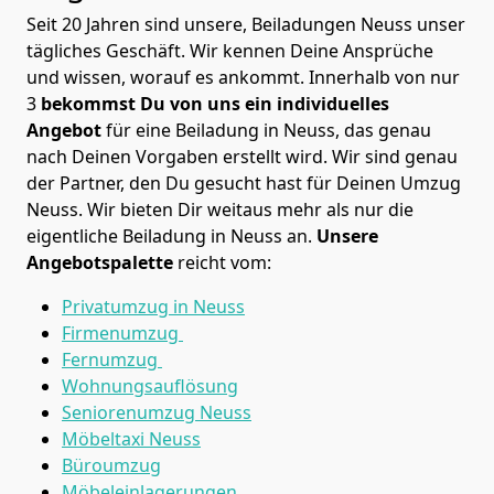
Seit 20 Jahren sind unsere, Beiladungen Neuss unser
tägliches Geschäft. Wir kennen Deine Ansprüche
und wissen, worauf es ankommt. Innerhalb von nur
3
bekommst Du von uns ein individuelles
Angebot
für eine Beiladung in Neuss, das genau
nach Deinen Vorgaben erstellt wird. Wir sind genau
der Partner, den Du gesucht hast für Deinen Umzug
Neuss. Wir bieten Dir weitaus mehr als nur die
eigentliche Beiladung in Neuss an.
Unsere
Angebotspalette
reicht vom:
Privatumzug in Neuss
Firmenumzug
Fernumzug
Wohnungsauflösung
Seniorenumzug Neuss
Möbeltaxi
Neuss
Büroumzug
Möbeleinlagerungen