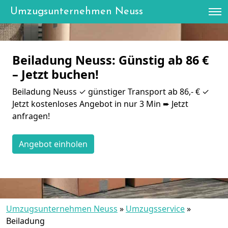
Umzugsunternehmen Neuss
Beiladung Neuss: Günstig ab 86 €
– Jetzt buchen!
Beiladung Neuss ✓ günstiger Transport ab 86,- € ✓
Jetzt kostenloses Angebot in nur 3 Min ➨ Jetzt
anfragen!
Angebot einholen
Umzugsunternehmen Neuss
»
Umzugsservice
»
Beiladung