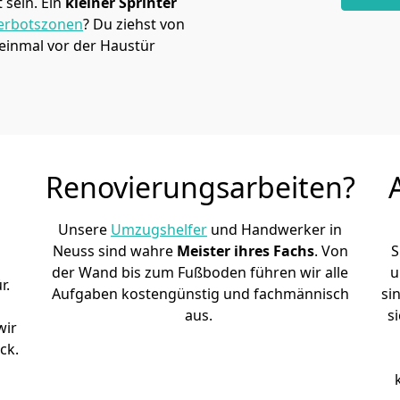
sein. Ein
kleiner Sprinter
erbotszonen
? Du ziehst von
einmal vor der Haustür
Renovierungsarbeiten?
Unsere
Umzugshelfer
und Handwerker in
Neuss sind wahre
Meister ihres Fachs
. Von
S
der Wand bis zum Fußboden führen wir alle
u
r.
Aufgaben kostengünstig und fachmännisch
si
aus.
s
wir
ck.