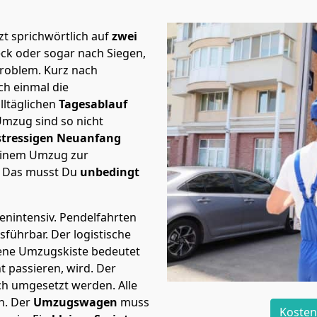
t sprichwörtlich auf
zwei
eck oder sogar nach Siegen,
Problem.
Kurz nach
h einmal die
lltäglichen
Tagesablauf
Umzug sind so nicht
stressigen Neuanfang
 einem Umzug zur
. Das musst Du
unbedingt
tenintensiv. Pendelfahrten
usführbar.
Der logistische
sene Umzugskiste bedeutet
ht passieren, wird.
Der
ch umgesetzt werden. Alle
n. Der
Umzugswagen
muss
Kosten