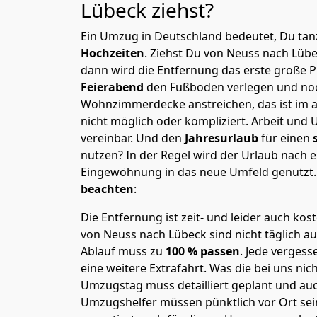
Lübeck
ziehst?
Ein Umzug in Deutschland bedeutet, Du tanz
Hochzeiten
. Ziehst Du von Neuss nach Lüb
dann wird die Entfernung das erste große 
Feierabend
den Fußboden verlegen und noc
Wohnzimmerdecke anstreichen, das ist im a
nicht möglich oder kompliziert.
Arbeit und 
vereinbar. Und den
Jahresurlaub
für einen
nutzen? In der Regel wird der Urlaub nach
Eingewöhnung in das neue Umfeld genutzt
beachten
:
Die Entfernung ist zeit- und leider auch kos
von Neuss nach Lübeck sind nicht täglich a
Ablauf muss zu
100 % passen
. Jede verges
eine weitere Extrafahrt. Was die bei uns nic
Umzugstag muss detailliert geplant und au
Umzugshelfer müssen pünktlich vor Ort sei