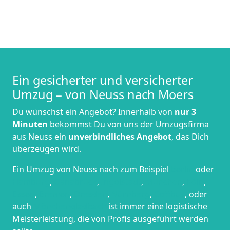
Ein gesicherter und versicherter
Umzug – von Neuss nach Moers
Du wünschst ein Angebot? Innerhalb von
nur 3
Minuten
bekommst Du von uns der Umzugsfirma
aus Neuss ein
unverbindliches Angebot
, das Dich
überzeugen wird.
Ein Umzug von Neuss nach zum Beispiel
Berlin
oder
Hamburg
,
Osnabrück
,
Ingolstadt
,
München
,
Köln
,
Essen
,
Bremen
,
Dresden
,
Nürnberg
,
Cottbus
, oder
auch
Mönchen­gladbach
ist immer eine logistische
Meisterleistung, die von Profis ausgeführt werden