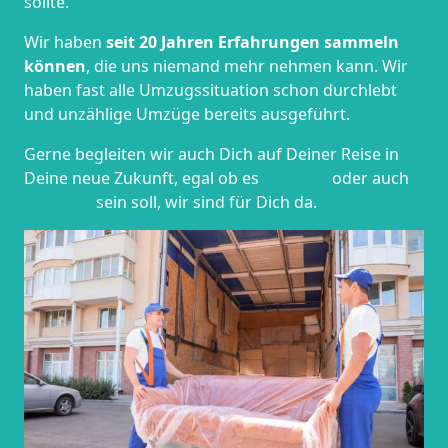
sollte.
Wir haben
seit
20 Jahren Erfahrungen sammeln
können
, die uns niemand mehr nehmen kann. Wir
haben fast alle Umzugssituation schon durchlebt
und unzählige Umzüge bereits ausgeführt.
Gerne begleiten wir auch Dich auf Deiner Reise in
Deine neue Zukunft, egal ob es
Dresden
oder auch
Potsdam
sein soll, wir sind für Dich da.